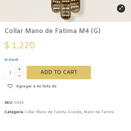
Collar Mano de Fatima M4 (G)
$
1,220
In stock
Collar
ADD TO CART
Mano
de
Agregar a mi lista de
Fatima
M4
deseos
(G)
SKU:
0204
quantity
Categoría
Collar Mano de Fatima Grande
,
Mano de Fatima