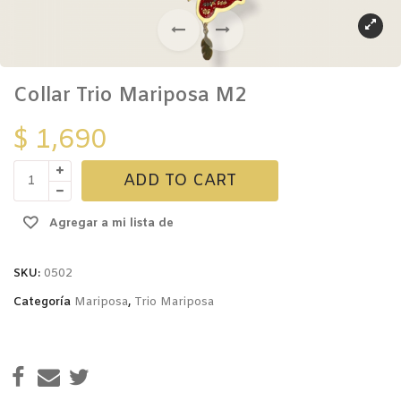
Collar Trio Mariposa M2
$
1,690
Collar
ADD TO CART
Trio
Mariposa
Agregar a mi lista de
M2
quantity
deseos
SKU:
0502
Categoría
Mariposa
,
Trio Mariposa