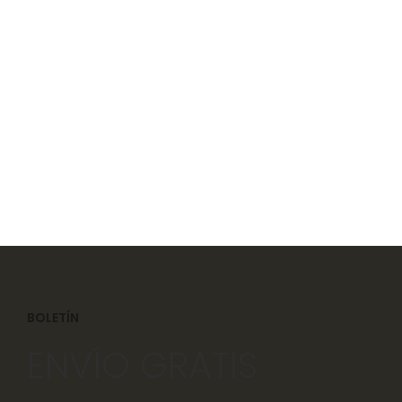
Gargantilla Chakras M4
$
1,870
BOLETÍN
ENVÍO GRATIS