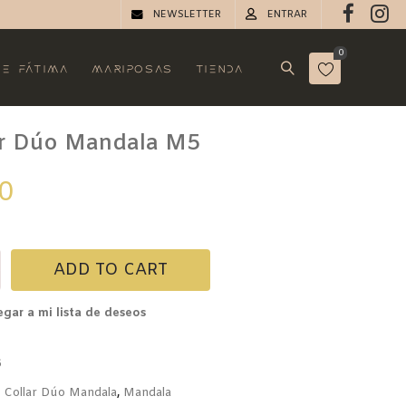
NEWSLETTER
ENTRAR
0
e Fátima
Mariposas
Tienda
ar Dúo Mandala M5
ATIS
0
ADD TO CART
la
gar a mi lista de deseos
ty
6
a
Collar Dúo Mandala
,
Mandala