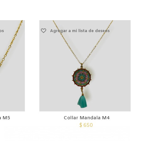
os
Agregar a mi lista de deseos
a M5
Collar Mandala M4
$
650