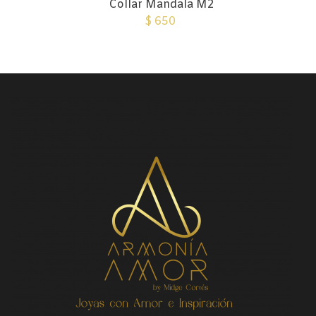
Collar Mandala M2
$
650