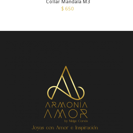
Collar Mandala M3
$
650